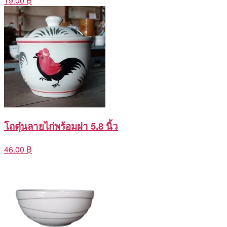
19.00 ฿
โถตุ๋นลายไก่พร้อมฝา 5.8 นิ้ว
46.00 ฿