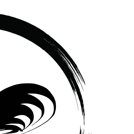
เซรามิค
ครบ
ครัน
ราคา
โรงงาน