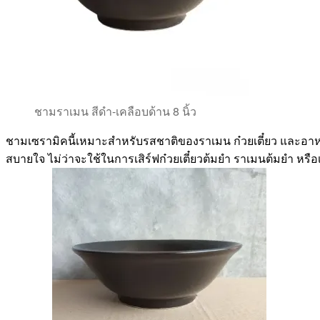
ชามราเมน สีดำ-เคลือบด้าน 8 นิ้ว
ชามเซรามิคนี้เหมาะสำหรับรสชาติของราเมน ก๋วยเตี๋ยว และอาหารญี
สบายใจ ไม่ว่าจะใช้ในการเสิร์ฟก๋วยเตี๋ยวต้มยำ ราเมนต้มยำ หรื