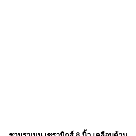
ชามราเมน เซรามิกส์ 8 นิ้ว เคลือบด้าน