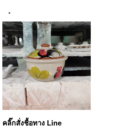
Post
author
By
Aea
คลิ๊กสั่งชื้อทาง Line