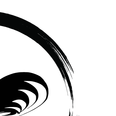
เซรามิค
ครบ
ครัน
ราคา
โรงงาน