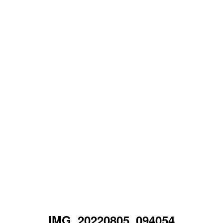
IMG_20220805_094054