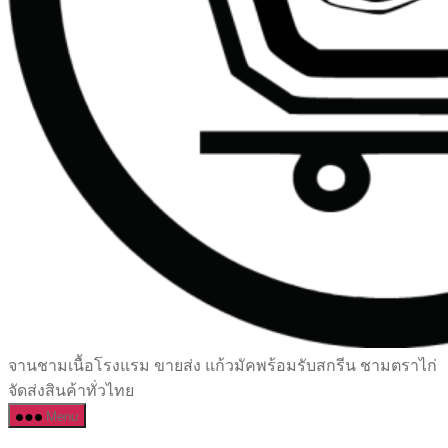
เซรามิค
จานชามเนื้อโรงแรม ขายส่ง แก้วมัคพร้อมรับสกรีน ชามตราไก่
ครบ
จัดส่งสินค้าทั่วไทย
ครัน
Menu
ราคา