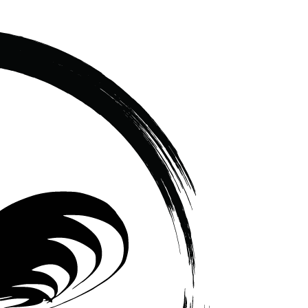
เซรามิค
ครบ
ครัน
ราคา
โรงงาน