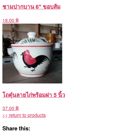
ชามปากบาน 6″ ขอบส้ม
18.00 ฿
โถตุ๋นลายไก่พร้อมฝา 5 นิ้ว
37.00 ฿
<< return to products
Share this: