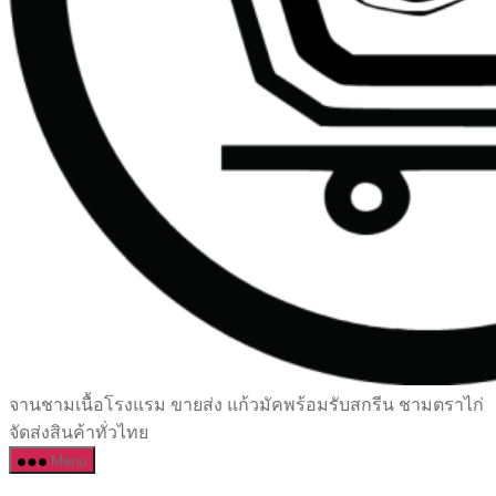
เซรามิค
จานชามเนื้อโรงแรม ขายส่ง แก้วมัคพร้อมรับสกรีน ชามตราไก่
ครบ
จัดส่งสินค้าทั่วไทย
ครัน
Menu
ราคา