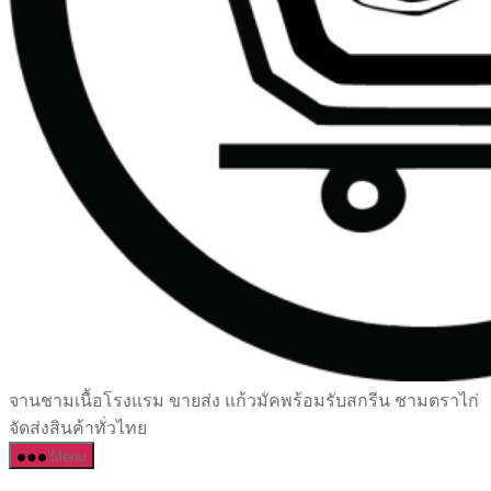
เซรามิค
จานชามเนื้อโรงแรม ขายส่ง แก้วมัคพร้อมรับสกรีน ชามตราไก่
ครบ
จัดส่งสินค้าทั่วไทย
ครัน
Menu
ราคา