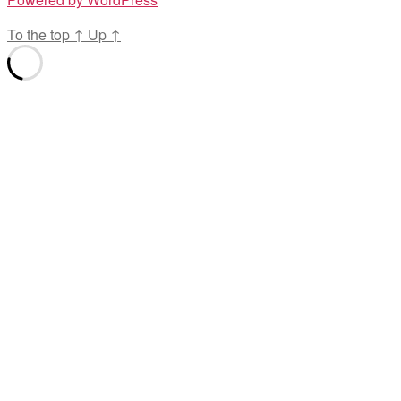
To the top
↑
Up
↑