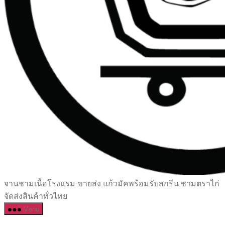
เซรามิค
จานชามเนื้อโรงแรม ขายส่ง แก้วมัคพร้อมรับสกรีน ชามตราไก่
ครบ
จัดส่งสินค้าทั่วไทย
ครัน
Menu
ราคา