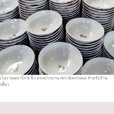
โบราณตราไก่ 8 นิ้ว ทรงปากบาน เซรามิคเกรดเอ สำหรับร้าน
เตี๋ยว