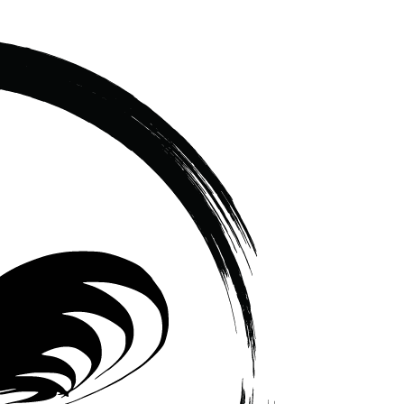
เซรามิค
ครบ
ครัน
ราคา
โรงงาน