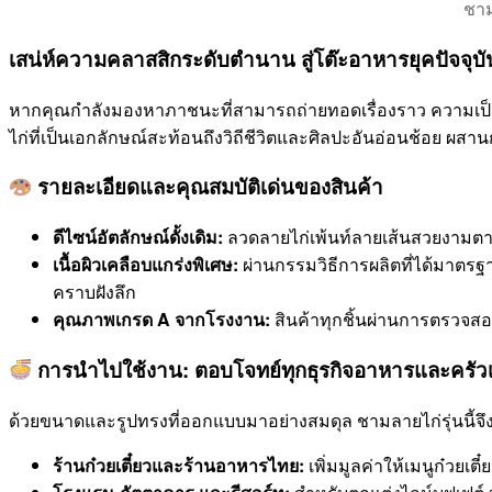
ชาม
เสน่ห์ความคลาสสิกระดับตำนาน สู่โต๊ะอาหารยุคปัจจุบั
หากคุณกำลังมองหาภาชนะที่สามารถถ่ายทอดเรื่องราว ความเป
ไก่ที่เป็นเอกลักษณ์สะท้อนถึงวิถีชีวิตและศิลปะอันอ่อนช้อย ผสา
รายละเอียดและคุณสมบัติเด่นของสินค้า
ดีไซน์อัตลักษณ์ดั้งเดิม:
ลวดลายไก่เพ้นท์ลายเส้นสวยงามตา
เนื้อผิวเคลือบแกร่งพิเศษ:
ผ่านกรรมวิธีการผลิตที่ได้มาตรฐ
คราบฝังลึก
คุณภาพเกรด A จากโรงงาน:
สินค้าทุกชิ้นผ่านการตรวจสอบ
การนำไปใช้งาน: ตอบโจทย์ทุกธุรกิจอาหารและครัวเ
ด้วยขนาดและรูปทรงที่ออกแบบมาอย่างสมดุล ชามลายไก่รุ่นนี้จึ
ร้านก๋วยเตี๋ยวและร้านอาหารไทย:
เพิ่มมูลค่าให้เมนูก๋วยเตี