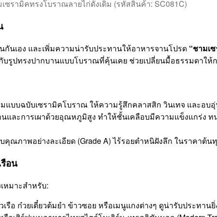
เซรามิคทรงโบราณลายไก่ดั้งเดิม (รหัสสินค้า: SC081C)
น
็นกันเอง และเพิ่มความน่ารับประทานให้อาหารจานโปรด
“ชามเซร
นกับรูปทรงปากบานแบบโบราณที่คุ้นเคย ช่วยเปลี่ยนมื้อธรรมดาให้กล
มแบบฉบับเซรามิคโบราณ ให้ความรู้สึกคลาสสิก วินเทจ และอบอุ
านและการเผาด้วยอุณหภูมิสูง ทำให้ชั้นเคลือบมีความแข็งแกร่ง ท
คุณภาพอย่างละเอียด (Grade A) ไร้รอยตำหนิฝังลึก ในราคาต้นทุนส
รือน
งเหมาะสำหรับ:
๋ยวเรือ ก๋วยเตี๋ยวต้มยำ ข้าวซอย หรือเมนูแกงต่างๆ ดูน่ารับประทานยิ่