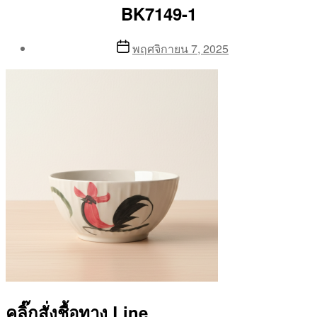
BK7149-1
Post
Post
พฤศจิกายน 7, 2025
author
date
By
Aea
คลิ๊กสั่งชื้อทาง Line