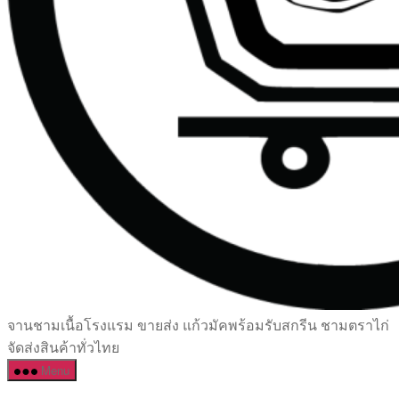
เซรามิค
จานชามเนื้อโรงแรม ขายส่ง แก้วมัคพร้อมรับสกรีน ชามตราไก่
ครบ
จัดส่งสินค้าทั่วไทย
ครัน
Menu
ราคา