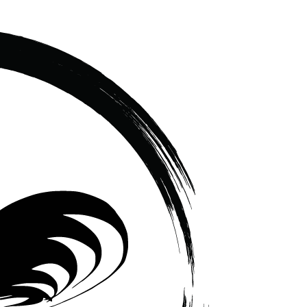
เซรามิค
ครบ
ครัน
ราคา
โรงงาน