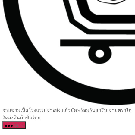
เซรามิค
จานชามเนื้อโรงแรม ขายส่ง แก้วมัคพร้อมรับสกรีน ชามตราไก่
ครบ
จัดส่งสินค้าทั่วไทย
ครัน
Menu
ราคา