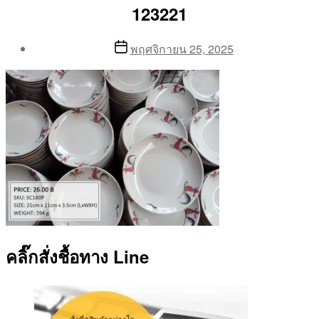
123221
Post
Post
พฤศจิกายน 25, 2025
author
date
By
Aea
คลิ๊กสั่งชื้อทาง Line