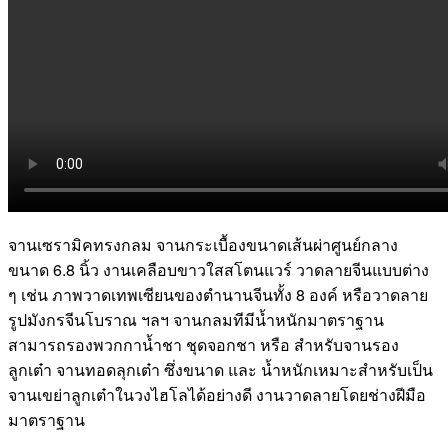
จานเซรามิคทรงกลม จานกระเบื้องขนาดเส้นผ่าศูนย์กลาง
ขนาด 6.8 นิ้ว งานเคลือบขาวใสสโตนแวร์ วาดลายจีนแบบต่าง
ๆ เช่น ภาพวาดเทพเซียนของตำนานจีนทั้ง 8 องค์ หรือวาดลาย
รูปมังกรจีนโบราณ ฯลฯ จานกลมทีมีน้ำหนักมาตราฐาน
สามารถรองพวกกาน้ำชา ชุดจอกชา หรือ สำหรับจานรอง
ลูกเต๋า จานทอดลุกเต๋า ซึ่งขนาด และ น้ำหนักเหมาะสำหรับเป็น
จานเขย่าลูกเต๋าในวงไฮโลได้อย่างดี งานวาดลายโดยช่างฝีมือ
มาตราฐาน