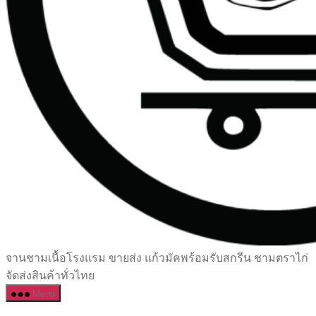
เซรามิค
จานชามเนื้อโรงแรม ขายส่ง แก้วมัคพร้อมรับสกรีน ชามตราไก่
ครบ
จัดส่งสินค้าทั่วไทย
ครัน
Menu
ราคา