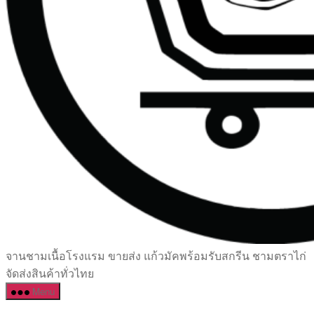
เซรามิค
จานชามเนื้อโรงแรม ขายส่ง แก้วมัคพร้อมรับสกรีน ชามตราไก่
ครบ
จัดส่งสินค้าทั่วไทย
ครัน
Menu
ราคา