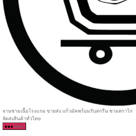
เซรามิค
จานชามเนื้อโรงแรม ขายส่ง แก้วมัคพร้อมรับสกรีน ชามตราไก่
ครบ
จัดส่งสินค้าทั่วไทย
ครัน
Menu
ราคา