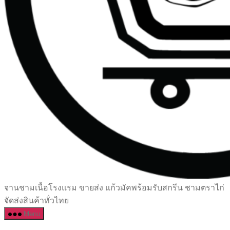
เซรามิค
จานชามเนื้อโรงแรม ขายส่ง แก้วมัคพร้อมรับสกรีน ชามตราไก่
ครบ
จัดส่งสินค้าทั่วไทย
ครัน
Menu
ราคา