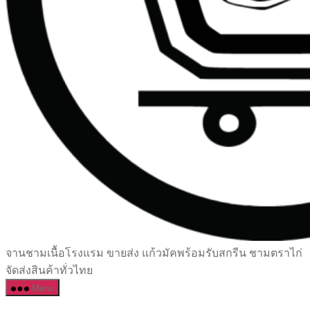
เซรามิค
จานชามเนื้อโรงแรม ขายส่ง แก้วมัคพร้อมรับสกรีน ชามตราไก่
ครบ
จัดส่งสินค้าทั่วไทย
ครัน
Menu
ราคา