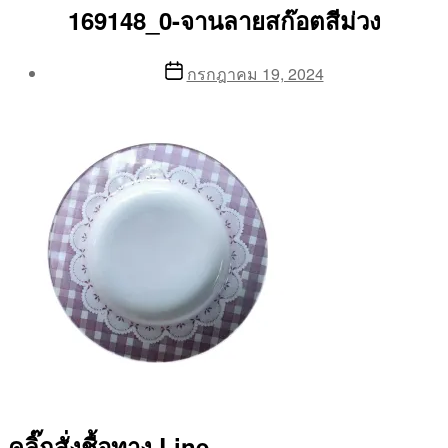
169148_0-จานลายสก๊อตสีม่วง
Post
Post
กรกฎาคม 19, 2024
author
date
By
Aea
คลิ๊กสั่งชื้อทาง Line