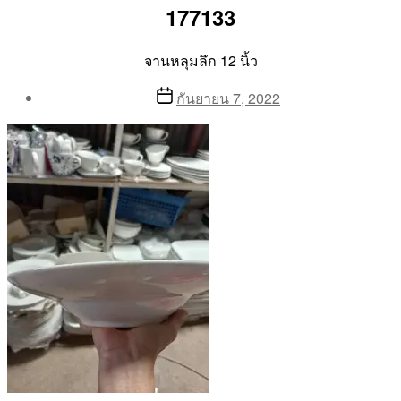
177133
จานหลุมลึก 12 นิ้ว
Post
Post
กันยายน 7, 2022
author
date
By
Aea