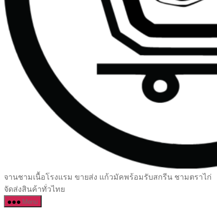
เซรามิค
จานชามเนื้อโรงแรม ขายส่ง แก้วมัคพร้อมรับสกรีน ชามตราไก่
ครบ
จัดส่งสินค้าทั่วไทย
ครัน
Menu
ราคา