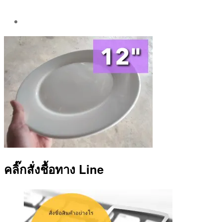
Post
author
By
Aea
คลิ๊กสั่งชื้อทาง Line