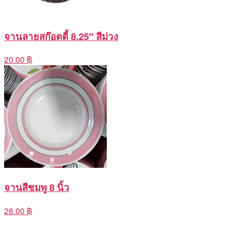
จานลายสก๊อตตี้ 8.25″ สีม่วง
20.00 ฿
จานสีชมพู 8 นิ้ว
28.00 ฿