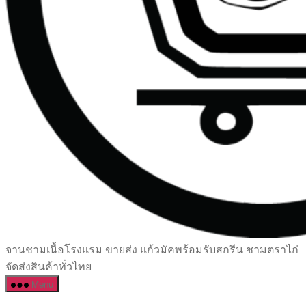
เซรามิค
จานชามเนื้อโรงแรม ขายส่ง แก้วมัคพร้อมรับสกรีน ชามตราไก่
ครบ
จัดส่งสินค้าทั่วไทย
ครัน
Menu
ราคา