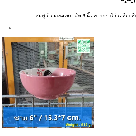
ชมพู ถ้วยกลมเซรามิค 6 นิ้ว ลายตราไก่-เคลือบสี
Post
author
By
Aea