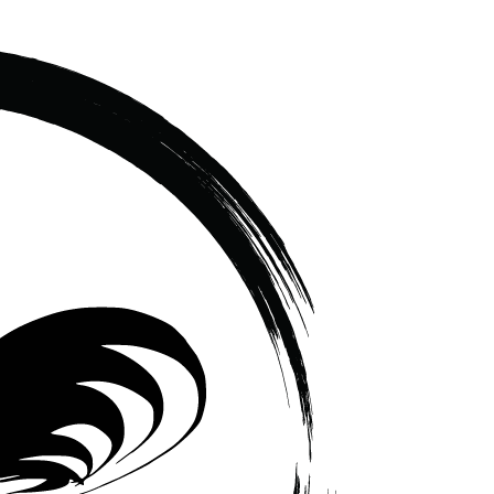
เซรามิค
ครบ
ครัน
ราคา
โรงงาน