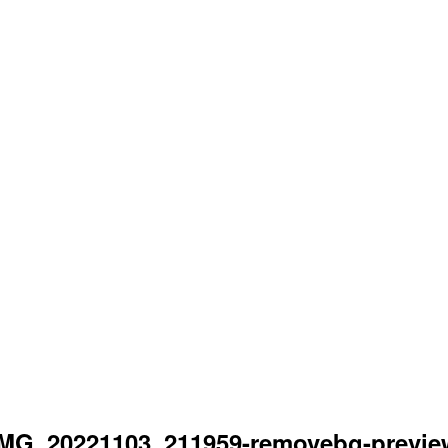
IMG_20221103_211959-removebg-previe