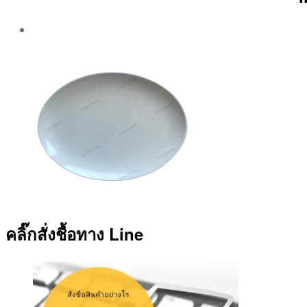
Post
author
By
Aea
คลิ๊กสั่งชื้อทาง Line