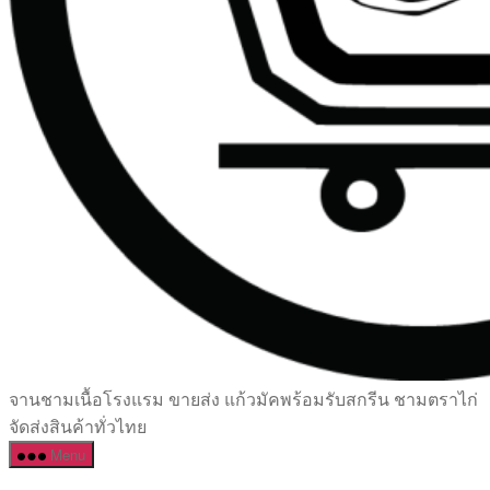
เซรามิค
จานชามเนื้อโรงแรม ขายส่ง แก้วมัคพร้อมรับสกรีน ชามตราไก่
ครบ
จัดส่งสินค้าทั่วไทย
ครัน
Menu
ราคา