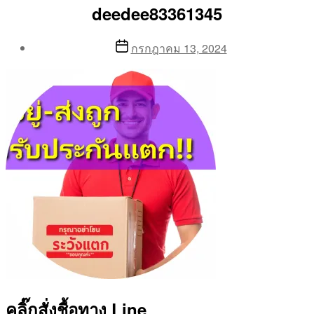
deedee83361345
Post
Post
กรกฎาคม 13, 2024
author
date
By
Aea
คลิ๊กสั่งชื้อทาง Line