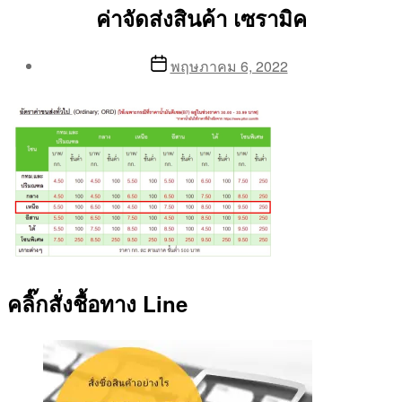
ค่าจัดส่งสินค้า เซรามิค
Post
Post
พฤษภาคม 6, 2022
author
date
By
Aea
คลิ๊กสั่งชื้อทาง Line