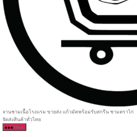
เซรามิค
จานชามเนื้อโรงแรม ขายส่ง แก้วมัคพร้อมรับสกรีน ชามตราไก่
ครบ
จัดส่งสินค้าทั่วไทย
ครัน
Menu
ราคา