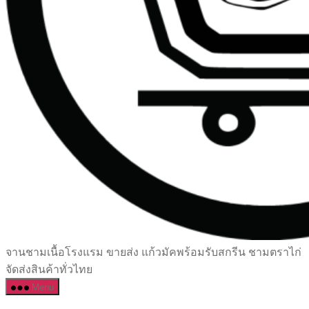
เซรามิค
จานชามเนื้อโรงแรม ขายส่ง แก้วมัคพร้อมรับสกรีน ชามตราไก่
ครบ
จัดส่งสินค้าทั่วไทย
ครัน
Menu
ราคา