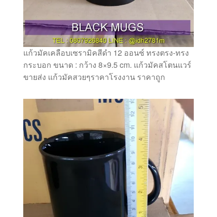
แก้วมัคเคลือบเซรามิคสีดำ 12 ออนซ์ ทรงตรง-ทรง
กระบอก ขนาด : กว้าง 8×9.5 cm. แก้วมัคสโตนแวร์
ขายส่ง แก้วมัคสวยๆราคาโรงงาน ราคาถูก