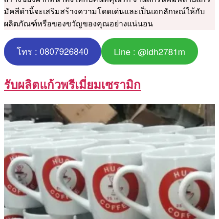
มัคสีดำนี้จะเสริมสร้างความโดดเด่นและเป็นเอกลักษณ์ให้กับ
ผลิตภัณฑ์หรือของขวัญของคุณอย่างแน่นอน
โทร : 0807926840
Line : @idh2781m
รับผลิตแก้วพรีเมี่ยมเซรามิก