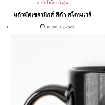
Categories
สกรีนโลโก้
แก้วมัค
แก้วมัคเซรามิกส์ สีดำ สโตนแวร์
Post
Post
เมษายน 13, 2023
author
date
By
Aea