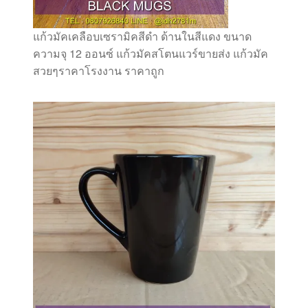
แก้วมัคเคลือบเซรามิคสีดำ ด้านในสีแดง ขนาด
ความจุ 12 ออนซ์ แก้วมัคสโตนแวร์ขายส่ง แก้วมัค
สวยๆราคาโรงงาน ราคาถูก