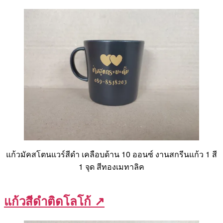
แก้วมัคสโตนแวร์สีดำ เคลือบด้าน 10 ออนซ์ งานสกรีนแก้ว 1 สี
1 จุด สีทองเมทาลิค
แก้วสีดำติดโลโก้ ↗