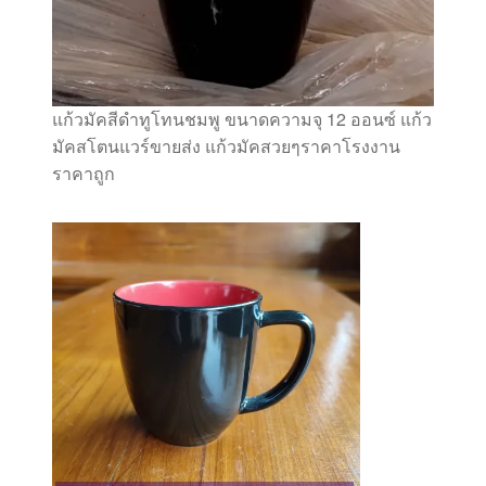
แก้วมัคสีดำทูโทนชมพู ขนาดความจุ 12 ออนซ์ แก้ว
มัคสโตนแวร์ขายส่ง แก้วมัคสวยๆราคาโรงงาน
ราคาถูก