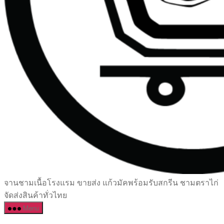
เซรามิค
จานชามเนื้อโรงแรม ขายส่ง แก้วมัคพร้อมรับสกรีน ชามตราไก่
ครบ
จัดส่งสินค้าทั่วไทย
ครัน
Menu
ราคา