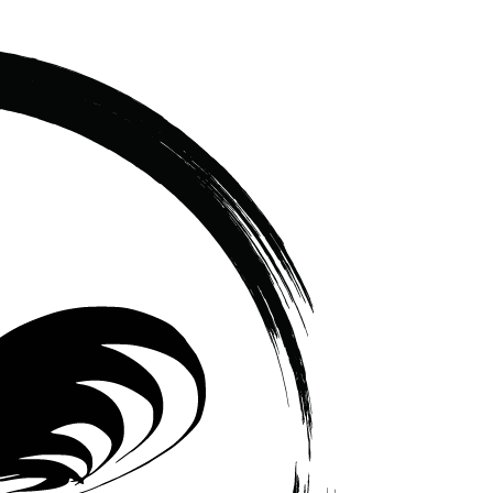
เซรามิค
ครบ
ครัน
ราคา
โรงงาน