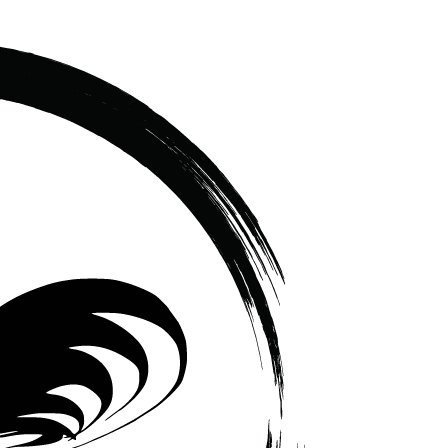
เซรามิค
ครบ
ครัน
ราคา
โรงงาน