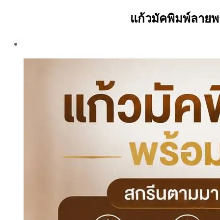
แก้วมัคพิมพ์ลาย
Post
author
By
Aea