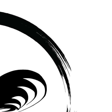
เซรามิค
ครบ
ครัน
ราคา
โรงงาน