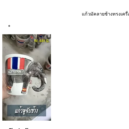
แก้วมัคลายช้างทรงเครื่อ
Post
author
By
Aea