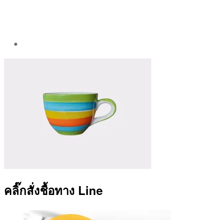
Post
author
By
Aea
คลิ๊กสั่งชื้อทาง Line