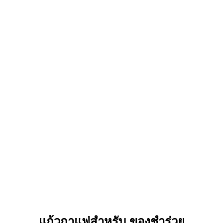
แก้วกาแฟสำหรับ ของชำร่วย