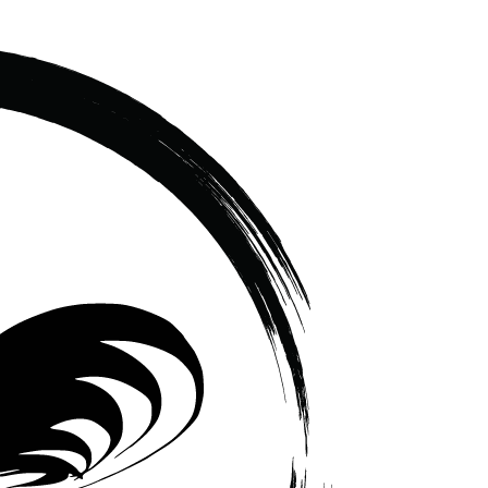
เซรามิค
ครบ
ครัน
ราคา
โรงงาน