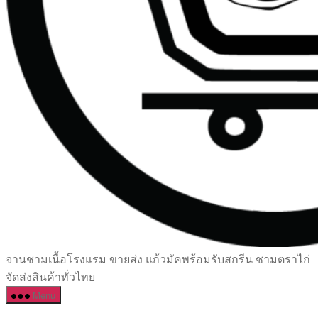
เซรามิค
จานชามเนื้อโรงแรม ขายส่ง แก้วมัคพร้อมรับสกรีน ชามตราไก่
ครบ
จัดส่งสินค้าทั่วไทย
ครัน
Menu
ราคา