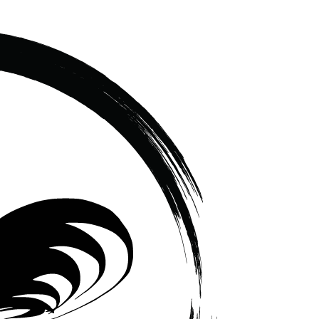
เซรามิค
ครบ
ครัน
ราคา
โรงงาน