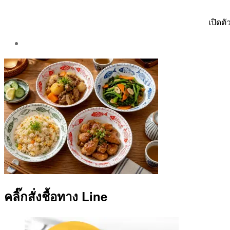
เปิดต
Post
author
By
Aea
คลิ๊กสั่งชื้อทาง Line