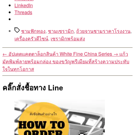
LinkedIn
Threads
Tags
ชามฟักทอง
,
ชามเซรามิก
,
ถ้วยจานชามราคาโรงงาน
,
เครื่องครัวดีไซน์
,
เซรามิกพร้อมส่ง
←
อัปเดตแคตตาล็อกสินค้า White Fine China Series
→
แก้ว
มัคพิมพ์ลายพร้อมกล่อง ของขวัญพรีเมียมที่สร้างความประทับ
ใจในทุกโอกาส
คลิ๊กสั่งชื้อทาง Line