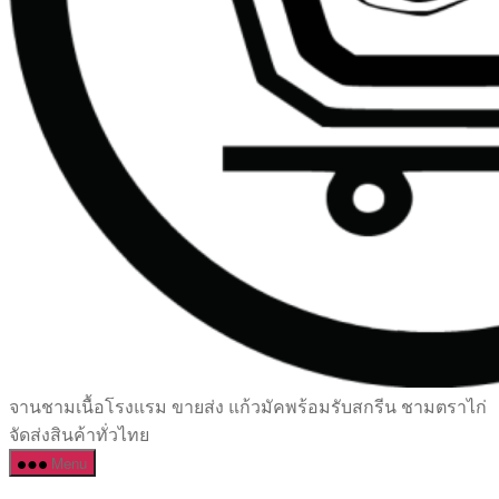
เซรามิค
จานชามเนื้อโรงแรม ขายส่ง แก้วมัคพร้อมรับสกรีน ชามตราไก่
ครบ
จัดส่งสินค้าทั่วไทย
ครัน
Menu
ราคา