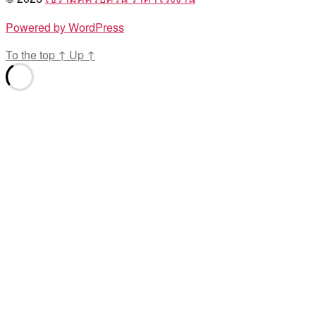
Powered by WordPress
To the top
↑
Up
↑