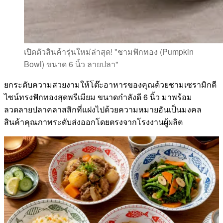
เปิดตัวสินค้ารุ่นใหม่ล่าสุด! "ชามฟักทอง (Pumpkin
Bowl) ขนาด 6 นิ้ว ลายปลา"
ยกระดับความสวยงามให้โต๊ะอาหารของคุณด้วยชามเซรามิกดี
ไซน์ทรงฟักทองสุดพรีเมียม ขนาดกำลังดี 6 นิ้ว มาพร้อม
ลวดลายปลาคลาสสิกที่แฝงไปด้วยความหมายอันเป็นมงคล
สินค้าคุณภาพระดับส่งออกโดยตรงจากโรงงานผู้ผลิต