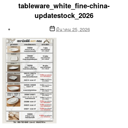
tableware_white_fine-china-
updatestock_2026
Post
Post
มีนาคม 25, 2026
author
date
By
Aea