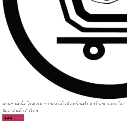
เซรามิค
จานชามเนื้อโรงแรม ขายส่ง แก้วมัคพร้อมรับสกรีน ชามตราไก่
ครบ
จัดส่งสินค้าทั่วไทย
ครัน
Menu
ราคา