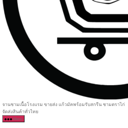
เซรามิค
จานชามเนื้อโรงแรม ขายส่ง แก้วมัคพร้อมรับสกรีน ชามตราไก่
ครบ
จัดส่งสินค้าทั่วไทย
ครัน
Menu
ราคา