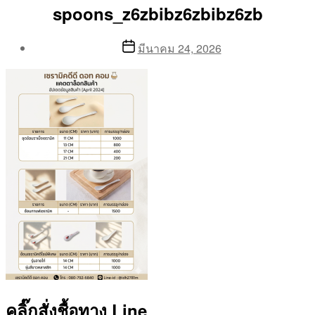
spoons_z6zbibz6zbibz6zb
Post
Post
มีนาคม 24, 2026
author
date
By
Aea
คลิ๊กสั่งชื้อทาง Line