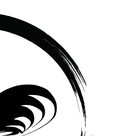
เซรามิค
ครบ
ครัน
ราคา
โรงงาน