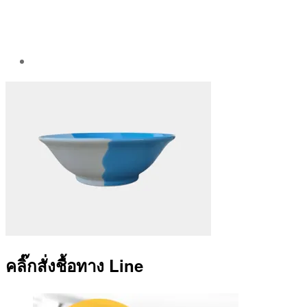
Post
author
By
Aea
คลิ๊กสั่งชื้อทาง Line