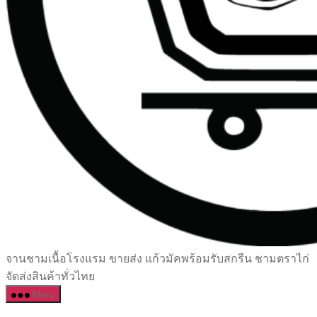
เซรามิค
จานชามเนื้อโรงแรม ขายส่ง แก้วมัคพร้อมรับสกรีน ชามตราไก่
ครบ
จัดส่งสินค้าทั่วไทย
ครัน
Menu
ราคา