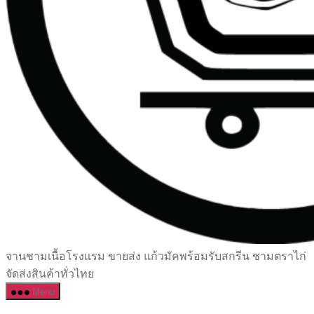
เซรามิค
จานชามเนื้อโรงแรม ขายส่ง แก้วมัคพร้อมรับสกรีน ชามตราไก่
ครบ
จัดส่งสินค้าทั่วไทย
ครัน
Menu
ราคา