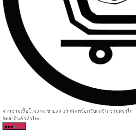
เซรามิค
จานชามเนื้อโรงแรม ขายส่ง แก้วมัคพร้อมรับสกรีน ชามตราไก่
ครบ
จัดส่งสินค้าทั่วไทย
ครัน
Menu
ราคา