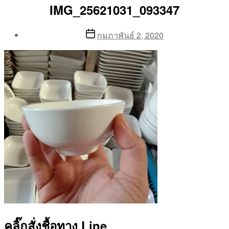
IMG_25621031_093347
Post
Post
กุมภาพันธ์ 2, 2020
author
date
By
Aea
คลิ๊กสั่งชื้อทาง Line