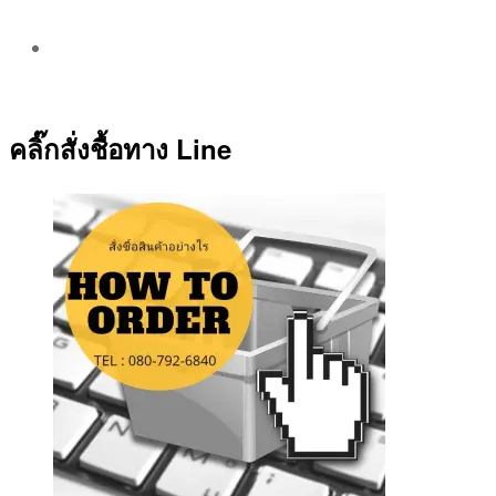
Post
author
By
Aea
คลิ๊กสั่งชื้อทาง Line