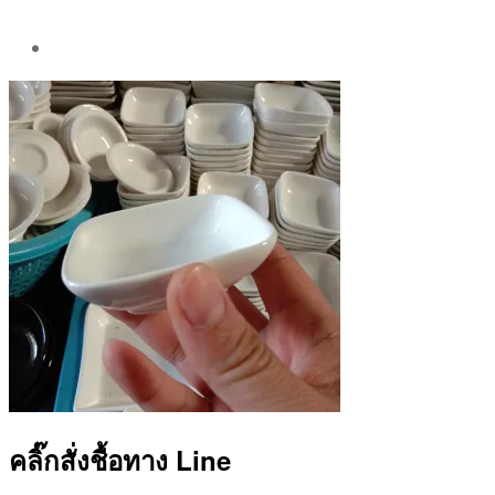
Post
author
By
Aea
คลิ๊กสั่งชื้อทาง Line