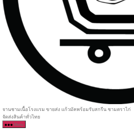
เซรามิค
จานชามเนื้อโรงแรม ขายส่ง แก้วมัคพร้อมรับสกรีน ชามตราไก่
ครบ
จัดส่งสินค้าทั่วไทย
ครัน
Menu
ราคา