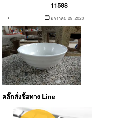
11588
Post
Post
มกราคม 29, 2020
author
date
By
Aea
คลิ๊กสั่งชื้อทาง Line