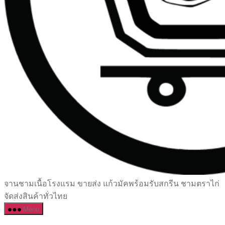
เซรามิค
จานชามเนื้อโรงแรม ขายส่ง แก้วมัคพร้อมรับสกรีน ชามตราไก่
ครบ
จัดส่งสินค้าทั่วไทย
ครัน
Menu
ราคา