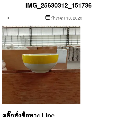
IMG_25630312_151736
Post
Post
มีนาคม 13, 2020
author
date
By
Aea
คลิ๊กสั่งชื้อทาง Line