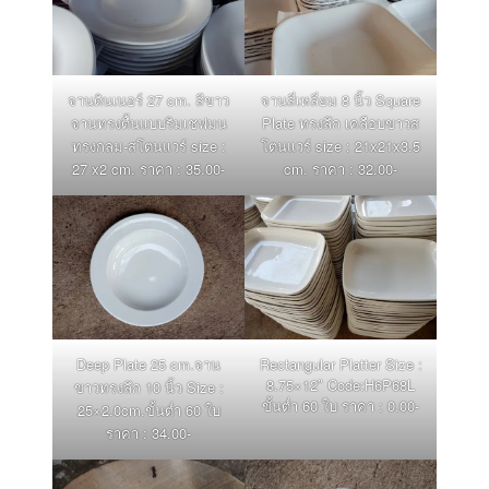
จานดินเนอร์ 27 cm. สีขาว
จานสี่เหลี่ยม 8 นิ้ว Square
จานทรงตื้นแบบริมเชฟมน
Plate ทรงลึก เคลือบขาวส
ทรงกลม-สโตนแวร์ size :
โตนแวร์ size : 21x21x3.5
27 x2 cm. ราคา : 35.00-
cm. ราคา : 32.00-
Deep Plate 25 cm.จาน
Rectangular Platter Size :
8.75×12″ Code:H6P68L
ขาวทรงลึก 10 นิ้ว Size :
ขั้นต่ำ 60 ใบ ราคา : 0.00-
25×2.0cm.ขั้นต่ำ 60 ใบ
ราคา : 34.00-