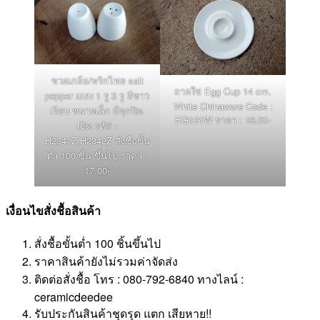
ขวดเกลือ/พริกไทย salt
ถาดใข่ Egg Cup 14 cm.
pepper แบบ 1 รู 3 รู สีขาว
White Chinaware Code :
เรียบ ขนาดเล็ก มีจุกปิด-
EG121W ราคา : 18.00-
เปิด รหัส :
H2341Z,H2342Z สั่งชื่อขั้น
ต่ำ 100 ชิ้น ขึ้นไป ราคา :
17.00-
เงื่อนไขสั่งชื้อสินค้า
สั่งชื้อขั้นต่ำ 100 ชิ้นขึ้นไป
ราคาสินค้ายังไม่รวมค่าจัดส่ง
ติดต่อสั่งชื้อ โทร : 080-792-6840 ทางไลน์ :
ceramicdeedee
รับประกันสินค้าชุดรุด แตก เสียหาย!!