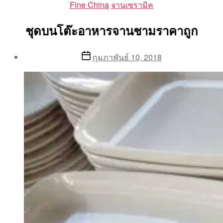
Categories
Fine China
จานเซรามิค
ชุดบนโต๊ะอาหารจานชามราคาถูก
Post
Post
กุมภาพันธ์ 10, 2018
author
date
By
Aea