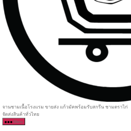
เซรามิค
จานชามเนื้อโรงแรม ขายส่ง แก้วมัคพร้อมรับสกรีน ชามตราไก่
ครบ
จัดส่งสินค้าทั่วไทย
ครัน
Menu
ราคา