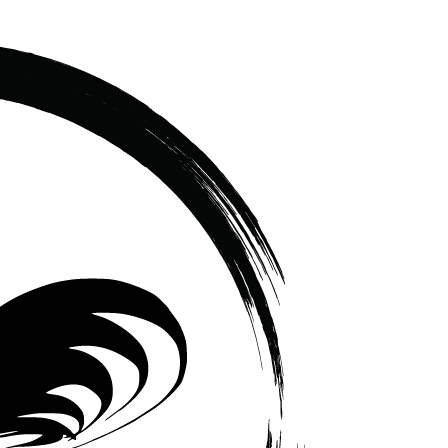
เซรามิค
ครบ
ครัน
ราคา
โรงงาน