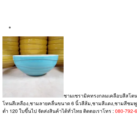
Post
author
By
Aea
ชามเซรามิคทรงกลมเคลือบสีสโตนแวร
โทนสีเหลือง,ชามลายคลื่นขนาด 6 นิ้วสีส้ม,ชามสีแดง,ชามสีชมพู,
ต่ำ 120 ใบขึ้นไป จัดส่งสินค้าได้ทั่วไทย ติดตอเราโทร :
080-792-