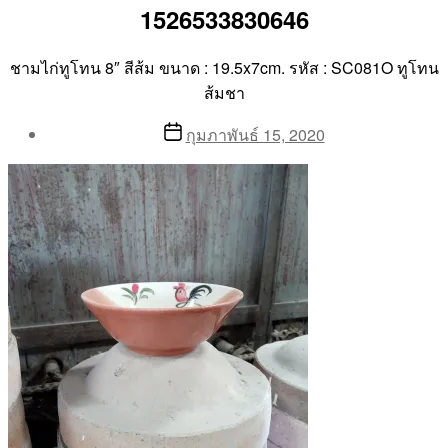
1526533830646
ชามไก่ทูโทน 8″ สีส้ม ขนาด : 19.5x7cm. รหัส : SC081O ทูโทน
ส้มชา
Post
Post
กุมภาพันธ์ 15, 2020
author
date
By
Aea