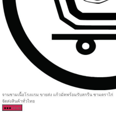
เซรามิค
จานชามเนื้อโรงแรม ขายส่ง แก้วมัคพร้อมรับสกรีน ชามตราไก่
ครบ
จัดส่งสินค้าทั่วไทย
ครัน
Menu
ราคา