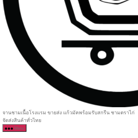
เซรามิค
จานชามเนื้อโรงแรม ขายส่ง แก้วมัคพร้อมรับสกรีน ชามตราไก่
ครบ
จัดส่งสินค้าทั่วไทย
ครัน
Menu
ราคา