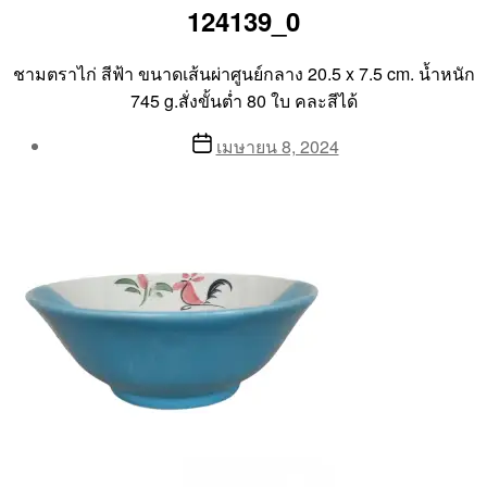
124139_0
ชามตราไก่ สีฟ้า ขนาดเส้นผ่าศูนย์กลาง 20.5 x 7.5 cm. น้ำหนัก
745 g.สั่งขั้นต่ำ 80 ใบ คละสีได้
Post
Post
เมษายน 8, 2024
author
date
By
Aea