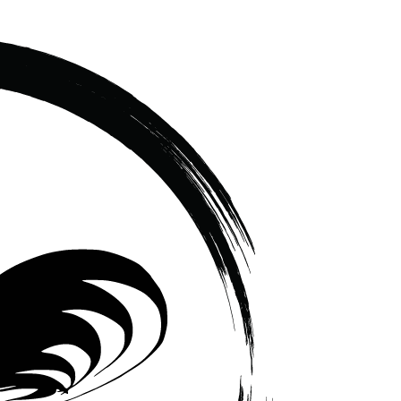
เซรามิค
ครบ
ครัน
ราคา
โรงงาน