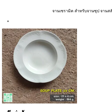
จานเซรามิค สำหรับจานซุป จานสลัด 
Post
author
By
Aea