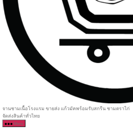
เซรามิค
จานชามเนื้อโรงแรม ขายส่ง แก้วมัคพร้อมรับสกรีน ชามตราไก่
ครบ
จัดส่งสินค้าทั่วไทย
ครัน
Menu
ราคา