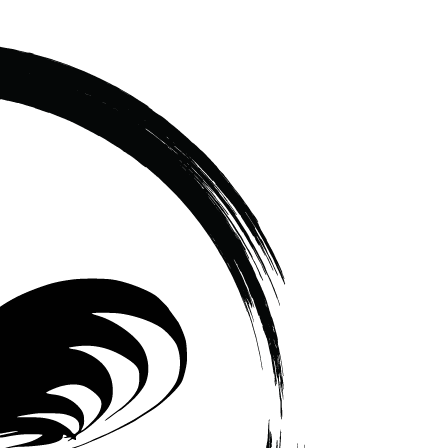
เซรามิค
ครบ
ครัน
ราคา
โรงงาน