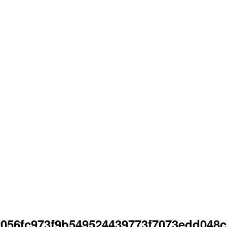
2056fc973f9b549524439773f7073edd048c