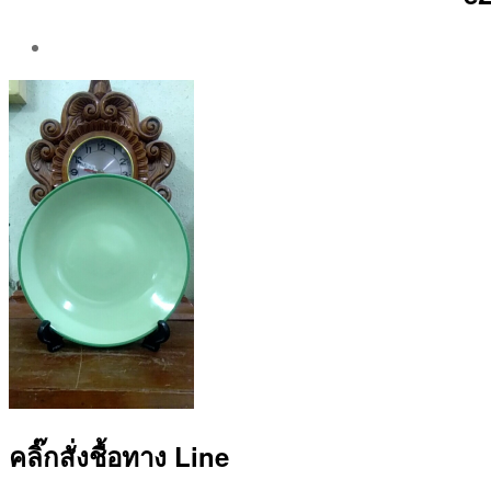
Post
author
By
Aea
คลิ๊กสั่งชื้อทาง Line