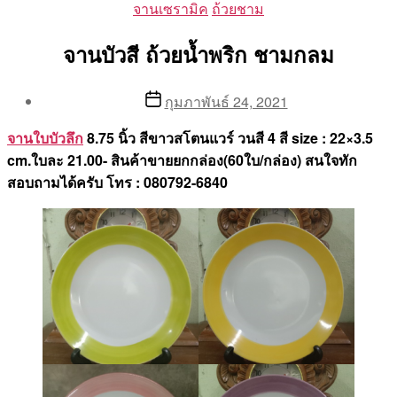
Categories
จานเซรามิค
ถ้วยชาม
จานบัวสี ถ้วยน้ำพริก ชามกลม
Post
Post
กุมภาพันธ์ 24, 2021
author
date
By
จานใบบัวลึก
8.75 นิ้ว สีขาวสโตนแวร์ วนสี 4 สี size : 22×3.5
Aea
cm.ใบละ 21.00- สินค้าขายยกกล่อง(60ใบ/กล่อง) สนใจทัก
สอบถามได้ครับ โทร : 080792-6840