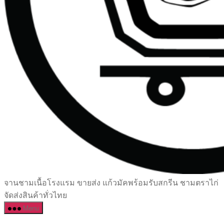
เซรามิค
จานชามเนื้อโรงแรม ขายส่ง แก้วมัคพร้อมรับสกรีน ชามตราไก่
ครบ
จัดส่งสินค้าทั่วไทย
ครัน
Menu
ราคา