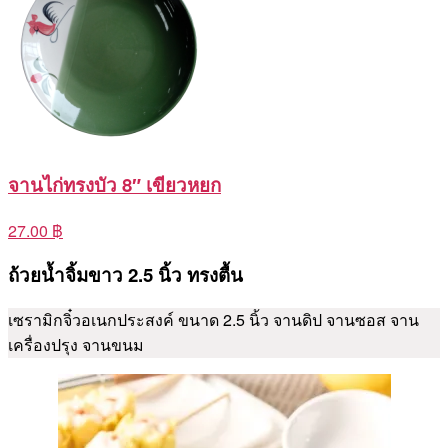
จานไก่ทรงบัว 8″ เขียวหยก
27.00 ฿
ถ้วยน้ำจิ้มขาว 2.5 นิ้ว ทรงตื้น
เซรามิกจิ๋วอเนกประสงค์ ขนาด 2.5 นิ้ว จานดิป จานซอส จาน
เครื่องปรุง จานขนม