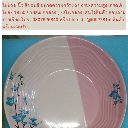
ใบบัว 8 นิ้ว สีขอบสี ขนาดความกว้าง 21 cm.xความสูง เกรด A
ใบละ 18.50 ขายส่งยกกล่อง ( 72ใบ/กล่อง) สนใจสินค้า สอบถาม
รายเอียด โทร : 0807926840 หรือ Line-id : @idh2781m สินค้า
พร้อมส่งครับ