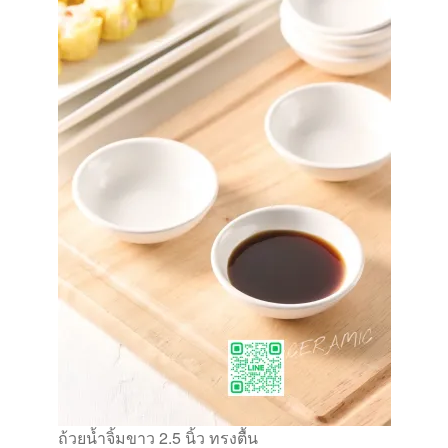
ถ้วยน้ำจิ้มขาว 2.5 นิ้ว ทรงตื้น